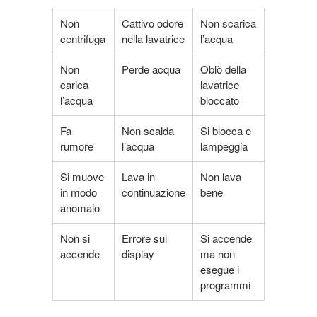
Non
Cattivo odore
Non scarica
centrifuga
nella lavatrice
l’acqua
Non
Perde acqua
Oblò della
carica
lavatrice
l’acqua
bloccato
Fa
Non scalda
Si blocca e
rumore
l’acqua
lampeggia
Si muove
Lava in
Non lava
in modo
continuazione
bene
anomalo
Non si
Errore sul
Si accende
accende
display
ma non
esegue i
programmi