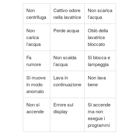
Non
Cattivo odore
Non scarica
centrifuga
nella lavatrice
l’acqua
Non
Perde acqua
Oblò della
carica
lavatrice
l’acqua
bloccato
Fa
Non scalda
Si blocca e
rumore
l’acqua
lampeggia
Si muove
Lava in
Non lava
in modo
continuazione
bene
anomalo
Non si
Errore sul
Si accende
accende
display
ma non
esegue i
programmi